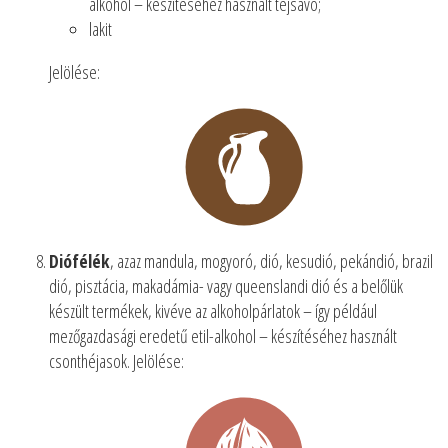
alkohol – készítéséhez használt tejsavó;
lakit
Jelölése:
Diófélék
, azaz mandula, mogyoró, dió, kesudió, pekándió, brazil
dió, pisztácia, makadámia- vagy queenslandi dió és a belőlük
készült termékek, kivéve az alkoholpárlatok – így például
mezőgazdasági eredetű etil-alkohol – készítéséhez használt
csonthéjasok. Jelölése: