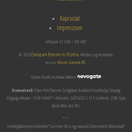
Kapcsolat
Impresszum
Árfolyam: €1 EUR = 330 HUF
Édenpark Étterem és Pizzéria
© 2026
. Minden jog fenntartva.
Mucius Scaevola Kft.
Készítette:
.
Online fizetés technikai háttere:
Üzemeltető:
Éden Park Étterem Szolgáltató Korlátolt Felelősségű Társaság
(Cégjegyzékszám: 13-09-164417 • Adószám: 24374222-2-13 • Székhely: 2360 Gyál,
Bacsó Béla utca 38.)
* * *
Vendéglátóhelyet működtet? Szeretne Ön is egy hasonló Ételrendelő Weboldalt?