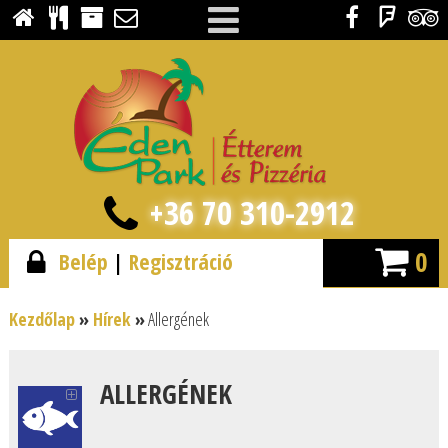
+36 70 310-2912
0
Belép
|
Regisztráció
Kezdőlap
»
Hírek
»
Allergének
ALLERGÉNEK