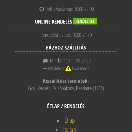
Hétfő-Vasárnap: 10:00-22:00
ONLINE RENDELÉS
RENDELHET
Rendelésfelvétel: 10:00-21:50
HÁZHOZ SZÁLLÍTÁS
Mindennap 11:00-21:50
— Kiszállítási idő:
MOST 90 perc
Kiszállítási területek:
Gyál, Vecsés, Felsőpakony, Pestimre (1188)
ÉTLAP / RENDELÉS
Étlap
Itallap