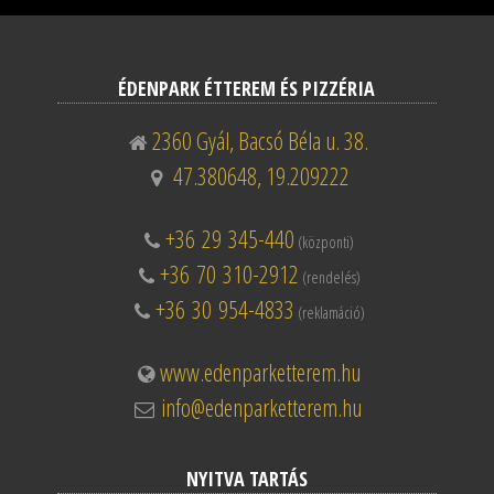
ÉDENPARK ÉTTEREM ÉS PIZZÉRIA
2360 Gyál, Bacsó Béla u. 38.
47.380648, 19.209222
+36 29 345-440
(központi)
+36 70 310-2912
(rendelés)
+36 30 954-4833
(reklamáció)
www.edenparketterem.hu
info@edenparketterem.hu
NYITVA TARTÁS