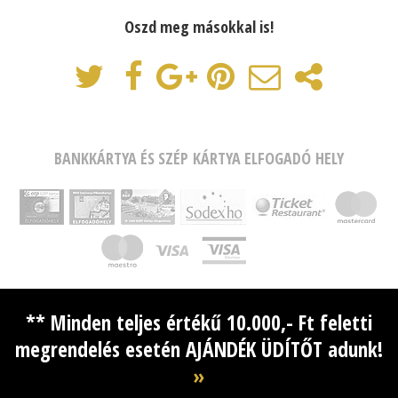
Oszd meg másokkal is!
BANKKÁRTYA ÉS SZÉP KÁRTYA ELFOGADÓ HELY
** Minden teljes értékű 10.000,- Ft feletti
megrendelés esetén AJÁNDÉK ÜDÍTŐT adunk!
»