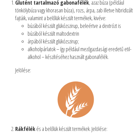
Glutént tartalmazó gabonafélék
, azaz búza (például
tönkölybúza vagy khorasan búza), rozs, árpa, zab illetve hibridizált
fajtáik, valamint a belőlük készült termékek, kivéve:
búzából készült glükózszirup, beleértve a dextrózt is
búzából készült maltodextrin
árpából készült glükózszirup;
alkoholpárlatok – így például mezőgazdasági eredetű etil-
alkohol – készítéséhez használt gabonafélék.
Jelölése:
Rákfélék
és a belőlük készült termékek. Jelölése: