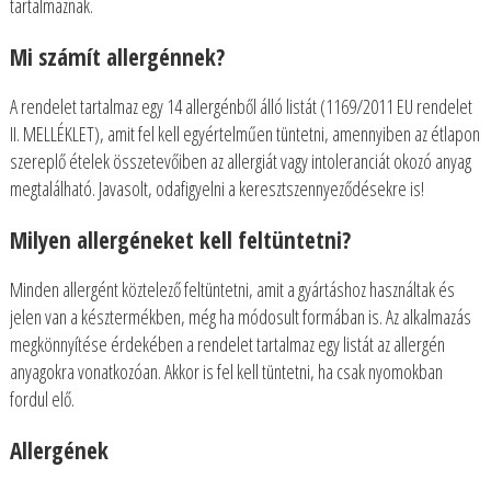
tartalmaznak.
Mi számít allergénnek?
A rendelet tartalmaz egy 14 allergénből álló listát (1169/2011 EU rendelet
II. MELLÉKLET), amit fel kell egyértelműen tüntetni, amennyiben az étlapon
szereplő ételek összetevőiben az allergiát vagy intoleranciát okozó anyag
megtalálható. Javasolt, odafigyelni a keresztszennyeződésekre is!
Milyen allergéneket kell feltüntetni?
Minden allergént köztelező feltüntetni, amit a gyártáshoz használtak és
jelen van a késztermékben, még ha módosult formában is. Az alkalmazás
megkönnyítése érdekében a rendelet tartalmaz egy listát az allergén
anyagokra vonatkozóan. Akkor is fel kell tüntetni, ha csak nyomokban
fordul elő.
Allergének