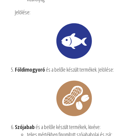
Jelölése:
Földimogyoró
és a belőle készült termékek. Jelölése:
Szójabab
és a belőle készült termékek, kivéve:
teljes mértékben finomított szójababolaj és zsír;