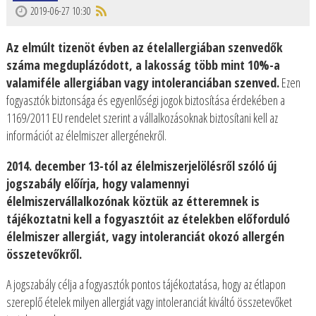
2019-06-27 10:30
Az elmúlt tizenöt évben az ételallergiában szenvedők
száma megduplázódott, a lakosság több mint 10%-a
valamiféle allergiában vagy intoleranciában szenved.
Ezen
fogyasztók biztonsága és egyenlőségi jogok biztosítása érdekében a
1169/2011 EU rendelet szerint a vállalkozásoknak biztosítani kell az
információt az élelmiszer allergénekről.
2014. december 13-tól az élelmiszerjelölésről szóló új
jogszabály előírja, hogy valamennyi
élelmiszervállalkozónak köztük az étteremnek is
tájékoztatni kell a fogyasztóit az ételekben előforduló
élelmiszer allergiát, vagy intoleranciát okozó allergén
összetevőkről.
A jogszabály célja a fogyasztók pontos tájékoztatása, hogy az étlapon
szereplő ételek milyen allergiát vagy intoleranciát kiváltó összetevőket