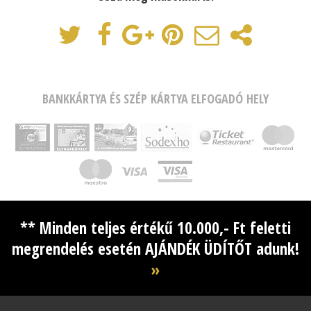
BANKKÁRTYA ÉS SZÉP KÁRTYA ELFOGADÓ HELY
** Minden teljes értékű 10.000,- Ft feletti
megrendelés esetén AJÁNDÉK ÜDÍTŐT adunk!
»