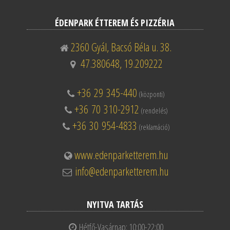
ÉDENPARK ÉTTEREM ÉS PIZZÉRIA
2360 Gyál, Bacsó Béla u. 38.
47.380648, 19.209222
+36 29 345-440
(központi)
+36 70 310-2912
(rendelés)
+36 30 954-4833
(reklamáció)
www.edenparketterem.hu
info@edenparketterem.hu
NYITVA TARTÁS
Hétfő-Vasárnap: 10:00-22:00