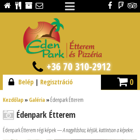
+36 70 310-2912
0
Belép
|
Regisztráció
Kezdőlap
»
Galéria
»
Édenpark Étterem
Édenpark Étterem
Édenpark Étterem régi képek
— A nagyításhoz, kérjük, kattintson a képekre.