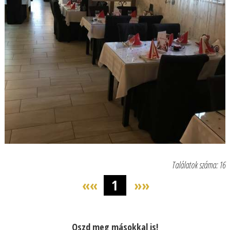
Találatok száma: 16
««
1
»»
Oszd meg másokkal is!