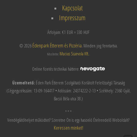
Kapcsolat
Impresszum
Árfolyam: €1 EUR = 330 HUF
Édenpark Étterem és Pizzéria
© 2026
. Minden jog fenntartva.
Mucius Scaevola Kft.
Készítette:
.
Online fizetés technikai háttere:
Üzemeltető:
Éden Park Étterem Szolgáltató Korlátolt Felelősségű Társaság
(Cégjegyzékszám: 13-09-164417 • Adószám: 24374222-2-13 • Székhely: 2360 Gyál,
Bacsó Béla utca 38.)
* * *
Vendéglátóhelyet működtet? Szeretne Ön is egy hasonló Ételrendelő Weboldalt?
Keressen minket!